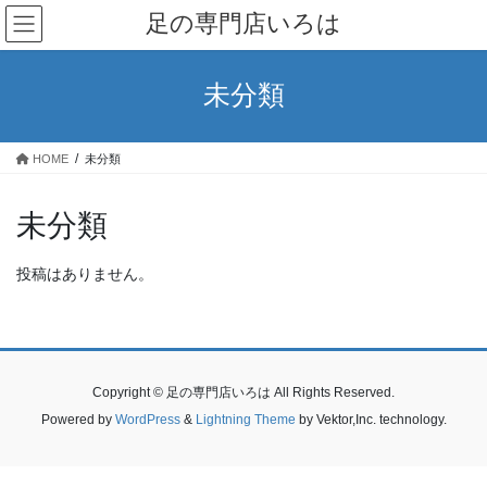
コ
ナ
足の専門店いろは
ン
ビ
テ
ゲ
ン
ー
未分類
ツ
シ
へ
ョ
ス
ン
HOME
未分類
キ
に
ッ
移
プ
動
未分類
投稿はありません。
Copyright © 足の専門店いろは All Rights Reserved.
Powered by
WordPress
&
Lightning Theme
by Vektor,Inc. technology.